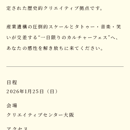
NEWS
定された歴史的クリエイティブ拠点です。
お知らせ
産業遺構の圧倒的スケールとタトゥー・音楽・笑
CAST
出演者一覧
いが交差する“一日限りのカルチャーフェス”へ、
あなたの感性を解き放ちに来てください。
SPONSOR
スポンサー情報
INFORMATION
開催概要
日程
SHOP
2026年1月25日（日）
Tシャツオーダー
会場
CONTACT
クリエイティブセンター大阪
お問い合わせ
アクセス