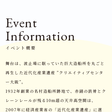
Event
Information
イベント概要
舞台は、波止場に眠っていた巨大造船所を丸ごと
再生した近代化産業遺産 ”クリエイティブセンタ
ー大阪”。
1932年創業の名村造船所跡地で、赤錆の鉄骨とク
TOP
レーンレールが残る10m超の天井高空間は、
トップページ
2007年に経済産業省の「近代化産業遺産」に選