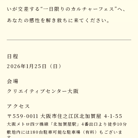
いが交差する“一日限りのカルチャーフェス”へ、
あなたの感性を解き放ちに来てください。
TOP
トップページ
日程
NEWS
2026年1月25日（日）
お知らせ
会場
CAST
クリエイティブセンター大阪
出演者一覧
SPONSOR
アクセス
スポンサー情報
〒559-0011 大阪市住之江区北加賀屋 4-1-55
大阪メトロ四ツ橋線「北加賀屋駅」4番出口より徒歩10分
INFORMATION
敷地内には180台駐車可能な駐車場（有料）もございま
開催概要
す。