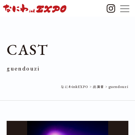
CAST
guendouzi
なにわinkEXPO
>
出演者
>
guendouzi