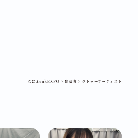
なにわinkEXPO
>
出演者
>
タトゥーアーティスト