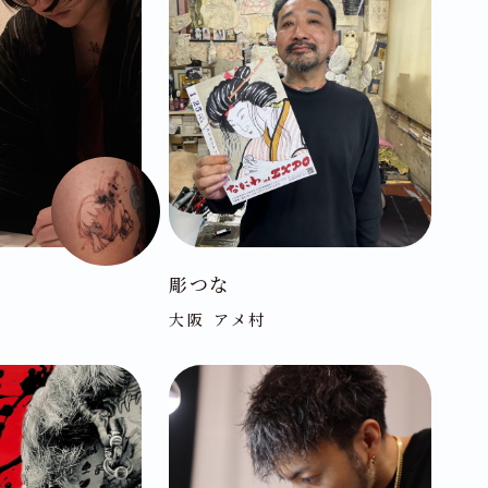
彫つな
大阪 アメ村