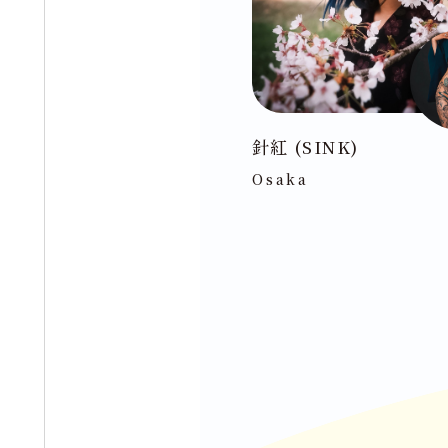
針紅 (SINK)
Osaka