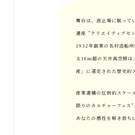
舞台は、波止場に眠って
遺産 ”クリエイティブセ
1932年創業の名村造船
る10m超の天井高空間は
産」に選定された歴史的
産業遺構の圧倒的スケー
限りのカルチャーフェス”
あなたの感性を解き放ち