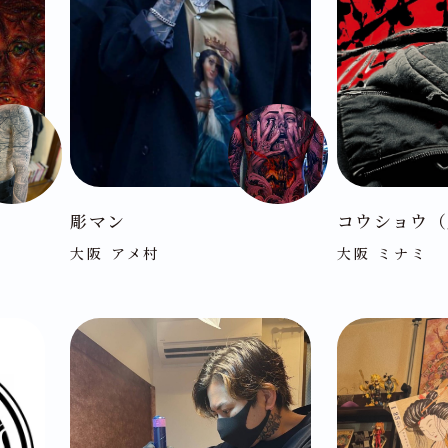
彫マン
コウショウ（
大阪 アメ村
大阪 ミナミ