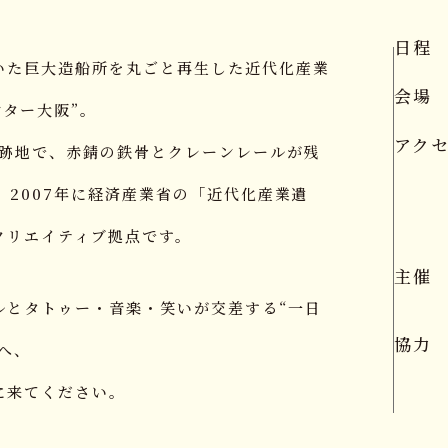
日程
いた巨大造船所を丸ごと再生した近代化産業
会場
ンター大阪”。
アク
所跡地で、赤錆の鉄骨とクレーンレールが残
、2007年に経済産業省の「近代化産業遺
クリエイティブ拠点です。
主催
ルとタトゥー・音楽・笑いが交差する“一日
協力
へ、
に来てください。