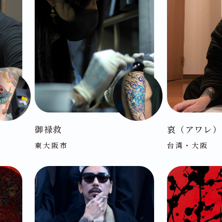
御禄救
哀（アワレ）
東大阪市
台湾・大阪