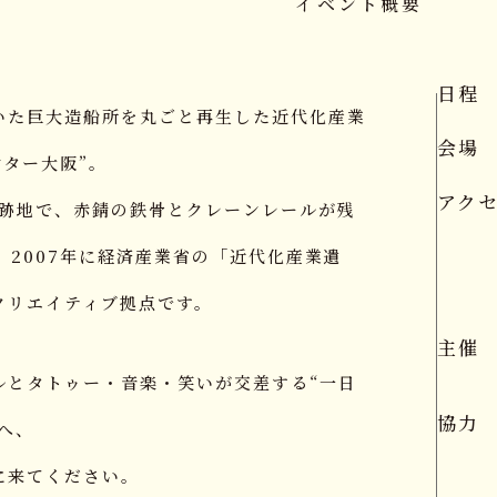
イベント概要
日程
いた巨大造船所を丸ごと再生した近代化産業
会場
ンター大阪”。
アク
所跡地で、赤錆の鉄骨とクレーンレールが残
、2007年に経済産業省の「近代化産業遺
クリエイティブ拠点です。
主催
ルとタトゥー・音楽・笑いが交差する“一日
協力
へ、
に来てください。