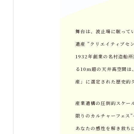
舞台は、波止場に眠って
遺産 ”クリエイティブセ
1932年創業の名村造船
る10m超の天井高空間は
産」に選定された歴史的
産業遺構の圧倒的スケー
限りのカルチャーフェス”
あなたの感性を解き放ち