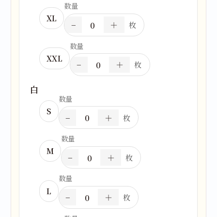
数量
XL
−
＋
枚
数量
XXL
−
＋
枚
白
数量
S
−
＋
枚
数量
M
−
＋
枚
TOP
数量
トップページ
L
−
＋
枚
NEWS
お知らせ