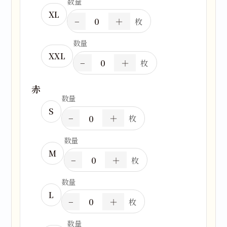
数量
XL
CAST
−
＋
枚
出演者一覧
数量
XXL
SPONSOR
−
＋
枚
スポンサー情報
赤
INFORMATION
数量
開催概要
S
−
＋
枚
SHOP
数量
Tシャツオーダー
M
−
＋
枚
CONTACT
数量
お問い合わせ
L
−
＋
枚
数量