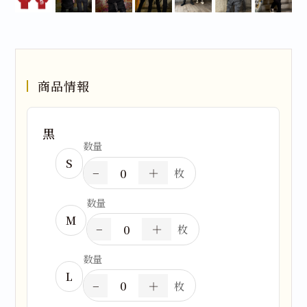
商品情報
黒
数量
S
−
＋
枚
数量
M
−
＋
枚
数量
L
−
＋
枚